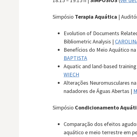
18:15 – 19:15 h |
SIMPÓSIOS
(
ver det
Simpósio
Terapia Aquática
| Auditó
Evolution of Documents Related 
Bibliometric Analysis |
CAROLIN
Benefícios do Meio Aquático na
BAPTISTA
Aquatic and land-based training
WIECH
Alterações Neuromusculares na 
nadadores de Águas Abertas |
M
Simpósio
Condicionamento Aquáti
Comparação dos efeitos agudos 
aquático e meio terrestre em p