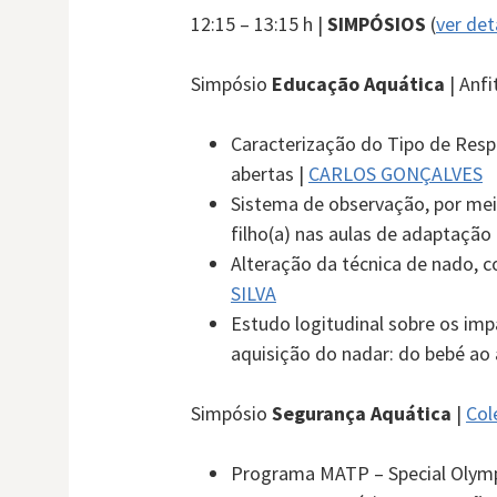
12:15 – 13:15 h |
SIMPÓSIOS
(
ver det
Simpósio
Educação Aquática
|
Anfi
Caracterização do Tipo de Resp
abertas |
CARLOS GONÇALVES
Sistema de observação, por mei
filho(a) nas aulas de adaptação
Alteração da técnica de nado, co
SILVA
Estudo logitudinal sobre os im
aquisição do nadar: do bebé ao
Simpósio
Segurança Aquática
|
Col
Programa MATP – Special Olymp