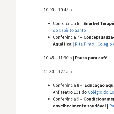
10:00 – 10:45 h
Conferência 6 –
Snorkel Terap
do Espírito Santo
Conferência 7 –
Conceptualiza
Aquática
|
Rita Pinto
|
Colégio 
10:45 – 11:30 h |
Pausa para café
11:30 – 12:15 h
Conferência 8 –
Educação aquá
Anfiteatro 131 do
Colégio do Es
Conferência 9 –
Condicionamen
envelhecimento saudável
|
Pa